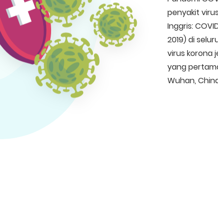
penyakit vir
Inggris: COVI
2019) di selur
virus korona 
yang pertama 
Wuhan, China