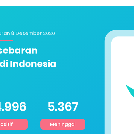
aran 8 Desember 2020
sebaran
di Indonesia
3.115
9.910
ositif
Meninggal