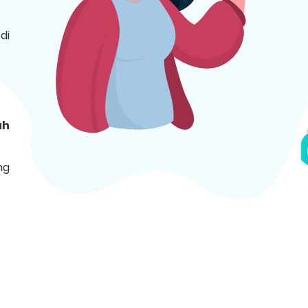
di
uh
ng