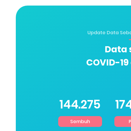
Update Data Seb
Data 
COVID-19 
266.310
32
Sembuh
P